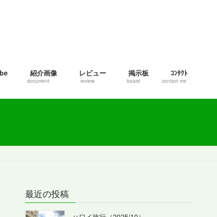
be
紹介画像
レビュー
掲示板
ｺﾝﾀｸﾄ
document
review
board
contact me
最近の投稿
ハワイ旅行（2025/10）