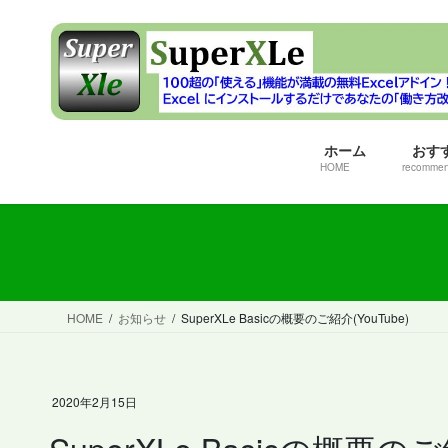
コ
ナ
ン
ビ
テ
ゲ
ン
ー
ツ
シ
へ
ョ
ホーム
おす
ス
ン
HOME
recomme
キ
に
ッ
移
プ
動
HOME
お知らせ
SuperXLe Basicの概要のご紹介(YouTube)
2020年2月15日
SuperXLe Basicの概要のご