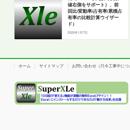
値右側をサポート）、前
回比/変動率/占有率/累積占
有率の比較計算ウイザー
ド）
2020年1月7日
ホーム
サイトマップ
お問い合わせ（只今工事中につき、