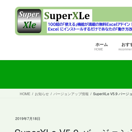
コ
ナ
ン
ビ
テ
ゲ
ン
ー
ツ
シ
へ
ョ
ホーム
おす
ス
ン
HOME
recomme
キ
に
ッ
移
プ
動
HOME
お知らせ
バージョンアップ情報
SuperXLe V5.9 
2019年7月18日
SuperXLe V5.9 バー