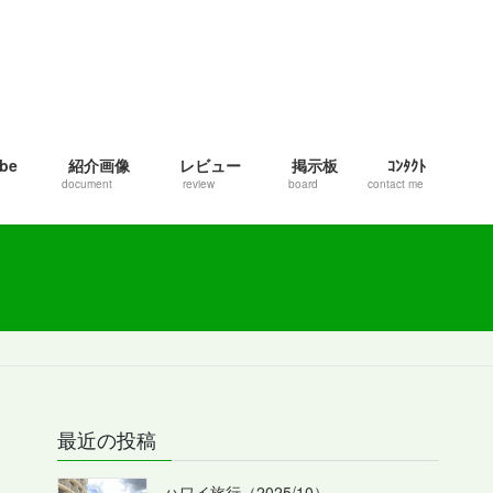
be
紹介画像
レビュー
掲示板
ｺﾝﾀｸﾄ
document
review
board
contact me
最近の投稿
ハワイ旅行（2025/10）