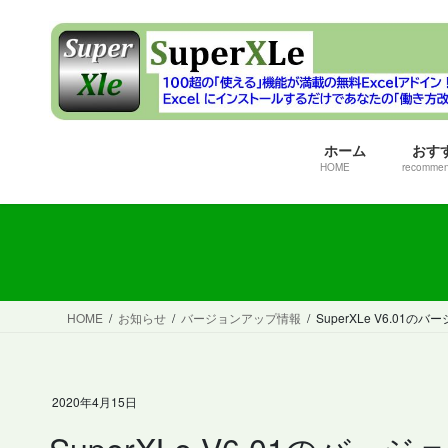
コ
ナ
ン
ビ
テ
ゲ
ン
ー
ツ
シ
へ
ョ
ホーム
おす
ス
ン
HOME
recomme
キ
に
ッ
移
プ
動
HOME
お知らせ
バージョンアップ情報
SuperXLe V6.0
2020年4月15日
SuperXLe V6.01の