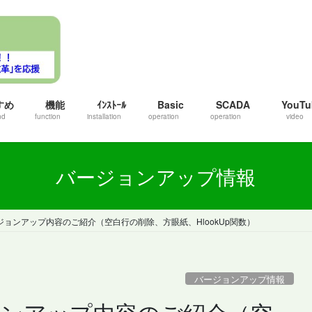
すめ
機能
ｲﾝｽﾄｰﾙ
Basic
SCADA
YouTu
nd
function
installation
operation
operation
video
バージョンアップ情報
1のバージョンアップ内容のご紹介（空白行の削除、方眼紙、HlookUp関数）
バージョンアップ情報
バージョンアップ内容のご紹介（空