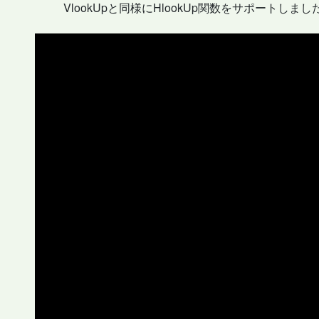
VlookUpと同様にHlookUp関数をサポートしまし