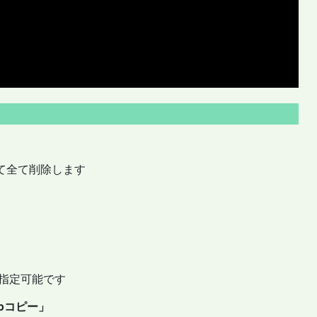
て全て削除します
指定可能です
Upコピー」