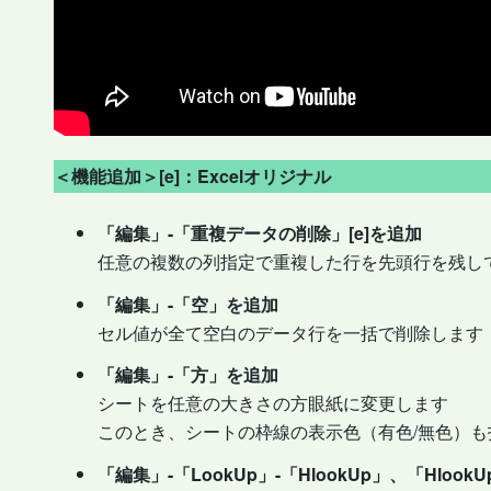
＜機能追加＞[e]：Excelオリジナル
「編集」-「重複データの削除」[e]を追加
任意の複数の列指定で重複した行を先頭行を残し
「編集」-「空」を追加
セル値が全て空白のデータ行を一括で削除します
「編集」-「方」を追加
シートを任意の大きさの方眼紙に変更します
このとき、シートの枠線の表示色（有色/無色）も
「編集」-「LookUp」-「HlookUp」、「Hlook