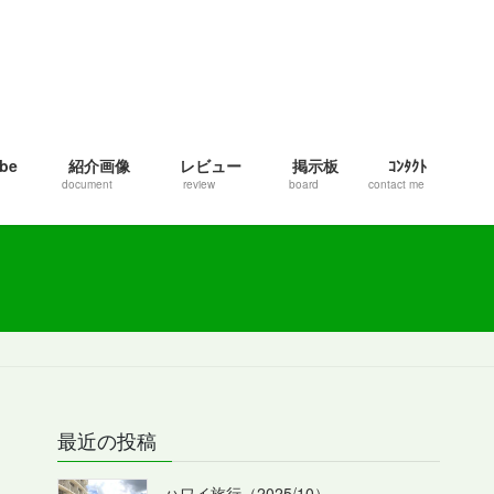
be
紹介画像
レビュー
掲示板
ｺﾝﾀｸﾄ
document
review
board
contact me
最近の投稿
ハワイ旅行（2025/10）