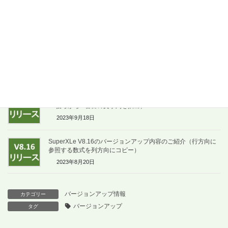
SuperXLe V8.19のバージョンアップ内容のご紹介
（Windows11対応でSuperXLeインストーラーの改善）
2023年11月19日
SuperXLe V8.18のバージョンアップ内容のご紹介（行方向の
データ並べ替え条件を保存）
2023年10月17日
SuperXLe V8.17のバージョンアップ内容のご紹介（先頭から
or 後ろから n番目の文字列を抽出）
2023年9月18日
SuperXLe V8.16のバージョンアップ内容のご紹介（行方向に
参照する数式を列方向にコピー）
2023年8月20日
バージョンアップ情報
カテゴリー
バージョンアップ
タグ