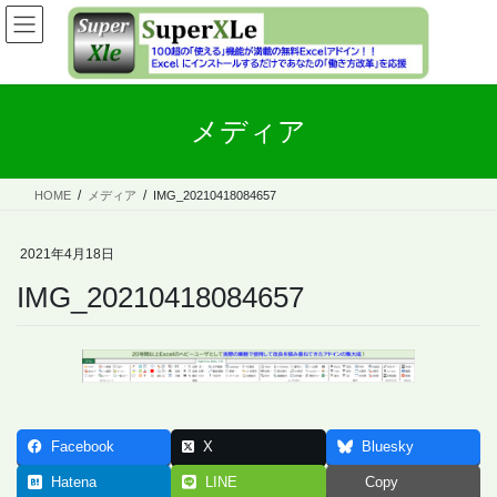
コ
ナ
ン
ビ
テ
ゲ
ン
ー
ツ
シ
メディア
へ
ョ
ス
ン
キ
に
ッ
移
HOME
メディア
IMG_20210418084657
プ
動
2021年4月18日
IMG_20210418084657
Facebook
X
Bluesky
Hatena
LINE
Copy