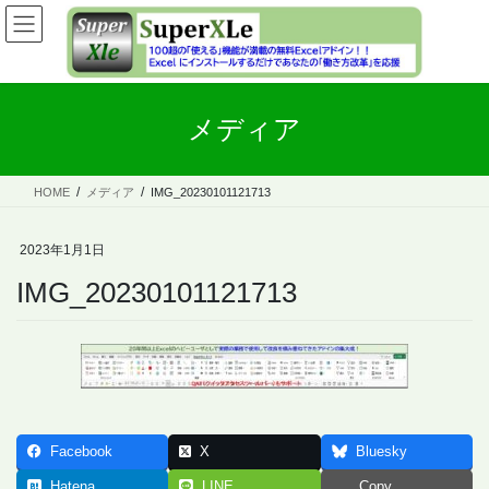
コ
ナ
ン
ビ
テ
ゲ
ン
ー
ツ
シ
メディア
へ
ョ
ス
ン
キ
に
ッ
移
HOME
メディア
IMG_20230101121713
プ
動
2023年1月1日
IMG_20230101121713
Facebook
X
Bluesky
Hatena
LINE
Copy