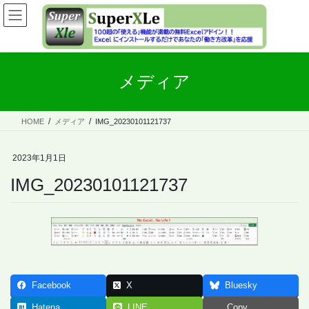
コ
ナ
ン
ビ
テ
ゲ
ン
ー
ツ
シ
メディア
へ
ョ
ス
ン
キ
に
ッ
移
HOME
メディア
IMG_20230101121737
プ
動
2023年1月1日
IMG_20230101121737
Facebook
X
Bluesky
Hatena
LINE
Copy