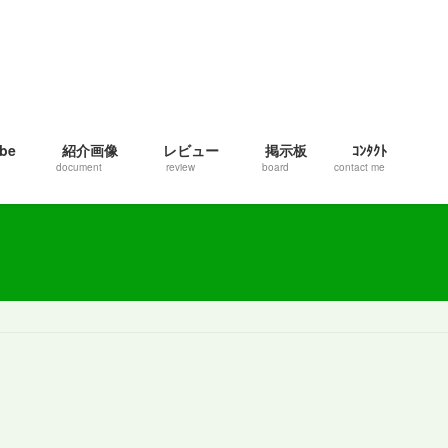
be
紹介画像
レビュー
掲示板
ｺﾝﾀｸﾄ
document
review
board
contact me