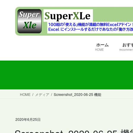
コ
ナ
ン
ビ
テ
ゲ
ン
ー
ツ
シ
へ
ョ
ホーム
おす
ス
ン
HOME
recomme
キ
に
ッ
移
プ
動
HOME
メディア
Screenshot_2020-06-25 機能
2020年6月25日
Screenshot_2020-06-25 