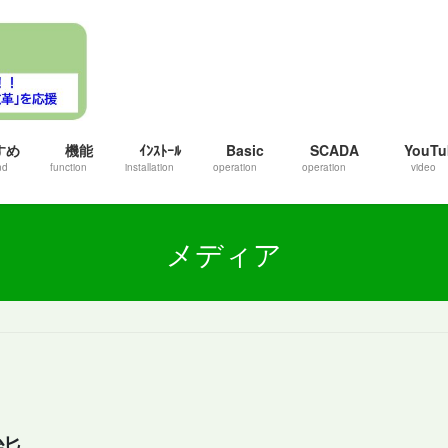
すめ
機能
ｲﾝｽﾄｰﾙ
Basic
SCADA
YouTu
nd
function
installation
operation
operation
video
メディア
機能