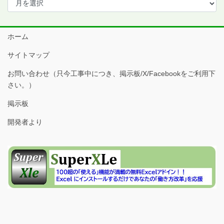
ー
カ
イ
ホーム
ブ
サイトマップ
お問い合わせ（只今工事中につき、掲示板/X/Facebookをご利用下
さい。）
掲示板
開発者より