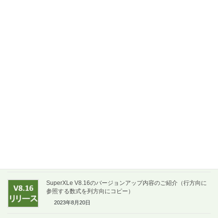
関連記事
SuperXLe V8.19のバージョンアップ内容のご紹介
（Windows11対応でSuperXLeインストーラーの改善）
2023年11月19日
SuperXLe V8.18のバージョンアップ内容のご紹介（行方向の
データ並べ替え条件を保存）
2023年10月17日
SuperXLe V8.17のバージョンアップ内容のご紹介（先頭から
or 後ろから n番目の文字列を抽出）
2023年9月18日
SuperXLe V8.16のバージョンアップ内容のご紹介（行方向に
参照する数式を列方向にコピー）
2023年8月20日